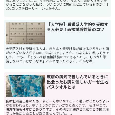
果が返ってきました。 その結果がこちら↓ 今まで、健診では引っか
かることがなかった私に、ついについに有所見と出ているものが！！
LDLコレステロール… いつかそん...
【大学院】看護系大学院を受験す
る人必見！面接試験対策のコツ
大学院入試を受験する人は、きちんと筆記試験が解けるだろうかと頭
がいっぱいな人が多いのではないでしょうか。ちなみに、私もそうで
した。 でも、「そういえば面接試験だってあるんだし、しっかり準
備しないといけないなぁ」とふと思ったときに、どんな準...
皮膚の病気で苦しんでいるときに
出会ったお肌に優しいガーゼ生地
バスタオルとは
私は北海道出身のため、すごーく寒いかすごーく暑いかどちらがよい
かを言われると、寒いほうがまだいいかなと答えます。 私は今まで、
海外在住も４年ほどありますが、その他は北海道と東京などの関東圏
でしか生活したことがありませんでした。 ...