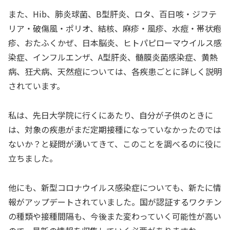
また、
Hib
、肺炎球菌、
B
型肝炎、ロタ、百日咳・ジフテ
リア・破傷風・ポリオ、結核、麻疹・風疹、水痘・帯状疱
疹、おたふくかぜ、日本脳炎、ヒトパピローマウイルス感
染症、インフルエンザ、
A
型肝炎、髄膜炎菌感染症、黄熱
病、狂犬病、天然痘については、各疾患ごとに詳しく説明
されています。
私は、先日大学院に行くにあたり、自分が子供のときに
は、対象の疾患がまだ定期接種になっていなかったのでは
ないか？と疑問が湧いてきて、このことを調べるのに役に
立ちました。
他にも、新型コロナウイルス感染症についても、新たに情
報がアップデートされていました。国が認証するワクチン
の種類や接種間隔も、今後また変わっていく可能性が高い