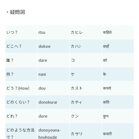
・疑問詞
いつ？
itsu
カヒレ
कहिले
どこへ？
dokoe
カハﾝ
कहाँ
誰？
dare
コ
को
何？
nani
ケ
के
どう？(How）
dou
カスト
कस्तो
どのくらい？
donokurai
カティ
कति
どれ？
dore
クン
कुन
どのような方法
donoyouna-
カサリ
कसरी
で？
houhoude