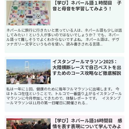
【学び】ネパール語１時間目 子
音と母音を学習してみよう！
ネパールに旅行に行きたいと思っている人は、ネパール語も少しは話
してみたい！という人が多いのではないでしょうか？ でも、ネパー
ル語って難しそうでよくわからないですよね。 ネパール語は、デヴ
ァナガリー文字というものを使い、読み書きされる言語...
イスタンブールマラソン2025：
大陸横断レースで自己ベストを出
すためのコース攻略など徹底解説
私は一年に１回、健康のために毎年フルマラソンに出場します。 今
はトルコ在住ということで、トルコで一番盛り上がるイスタンブール
マラソンに今月参加してきたので、体験レポートです。 イスタンブ
ールマラソンは11月の第一日曜日に開催される...
【学び】ネパール語16時間目 感
情を表す表現について学んでみよ