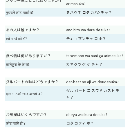
シャワー室はどこにありますか？
arimasuka?
नुहाउने कोठा कहाँ छ?
ヌハウネ コタ カハﾝ チャ？
あの人は誰ですか？
ano hito wa dare desuka?
त्यो मान्छे को हो?
ティョ マンチェ コ ホ？
食べ物は何がありますか？
tabemono wa nani ga arimasuka?
खानेकुरा के के छ?
カネクラ ケ ケ チャ？
ダルバートの味はどうですか？
dar-baat no aji wa doudesuka?
ダル バート コ スワド カスト チ
दाल भाटको स्वाद कस्तो छ ?
ャ？
お部屋はいくらですか？
oheya wa ikura desuka?
कोठा कति हो？
コタ カティ ホ？