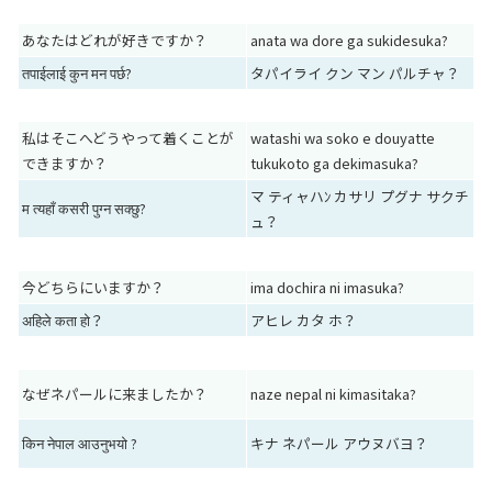
あなたはどれが好きですか？
anata wa dore ga sukidesuka?
तपाईलाई कुन मन पर्छ?
タパイライ クン マン パルチャ？
私はそこへどうやって着くことが
watashi wa soko e douyatte
できますか？
tukukoto ga dekimasuka?
マ ティャハﾝ カサリ プグナ サクチ
म त्यहाँ कसरी पुग्न सक्छु?
ュ？
今どちらにいますか？
ima dochira ni imasuka?
अहिले कता हो？
アヒレ カタ ホ？
なぜネパールに来ましたか？
naze nepal ni kimasitaka?
किन नेपाल आउनुभयो ?
キナ ネパール アウヌバヨ？