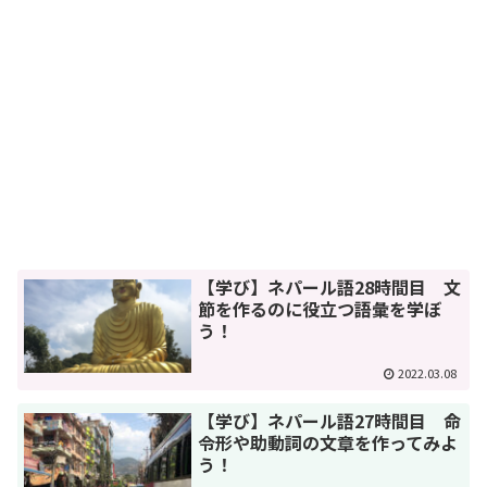
【学び】ネパール語28時間目 文
節を作るのに役立つ語彙を学ぼ
う！
2022.03.08
【学び】ネパール語27時間目 命
令形や助動詞の文章を作ってみよ
う！