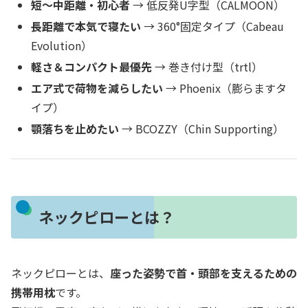
短〜中距離・初心者
→ 低反発U字型（CALMOON）
長距離で本気で寝たい
→ 360°固定タイプ（Cabeau
Evolution）
軽さ＆コンパクト最優先
→ 巻き付け型（trtl）
エア式で荷物を減らしたい
→ Phoenix（膨らますタ
イプ）
顎落ちを止めたい
→ BCOZZY（Chin Supporting）
ネックピローとは？
ネックピローとは、
座った姿勢で首・頭部を支えるための
携帯用枕
です。