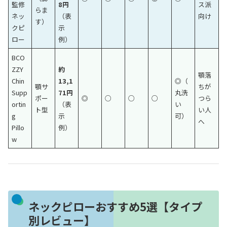
監修
8円
ス派
らま
ネッ
（表
向け
す）
クピ
示
ロー
例）
BCO
ZZY
約
顎落
Chin
13,1
◎（
顎サ
ちが
Supp
71円
丸洗
ポー
◎
○
○
○
つら
ortin
（表
い
ト型
い人
g
示
可）
へ
Pillo
例）
w
ネックピローおすすめ5選【タイプ
別レビュー】