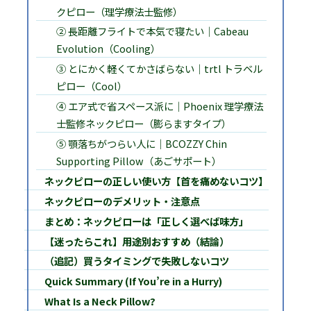
クピロー（理学療法士監修）
② 長距離フライトで本気で寝たい｜Cabeau
Evolution（Cooling）
③ とにかく軽くてかさばらない｜trtl トラベル
ピロー（Cool）
④ エア式で省スペース派に｜Phoenix 理学療法
士監修ネックピロー（膨らますタイプ）
⑤ 顎落ちがつらい人に｜BCOZZY Chin
Supporting Pillow（あごサポート）
ネックピローの正しい使い方【首を痛めないコツ】
ネックピローのデメリット・注意点
まとめ：ネックピローは「正しく選べば味方」
【迷ったらこれ】用途別おすすめ（結論）
（追記）買うタイミングで失敗しないコツ
Quick Summary (If You’re in a Hurry)
What Is a Neck Pillow?