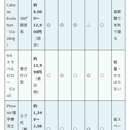
Cabe
約
au
8,00
長距
Evolu
360°
0〜
離で
tion
固定
12,0
◎
◎
◎
△
○
本気
（Co
系
00円
で寝
oling
（目
る
）
安）
trtl
約
トラ
軽
13,9
ベル
巻き
量・
99円
ピロ
付け
○
◎
○
◎
○
かさ
（表
ー
型
ばら
示
（Co
ない
例）
ol）
Phoe
約
nix 理
1,34
エア
学療
8〜
省ス
式
法士
2,06
ペー
（膨
○
○
○
◎
○