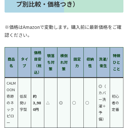
プ別比較・価格つき）
※価格はAmazonで変動します。購入前に最新価格をご確
認ください。
価格
顎落
横倒
特徴
商品
タイ
目安
固定
収納
洗濯/
ち対
れ対
ひと
名
プ
（税
力
性
衛生
策
策
こと
込）
CALM
◎（
OON
カバ
奇跡
低反
約
初心
ー洗
のネ
発U
3,98
△
◎
○
○
者の
濯＋
ック
字型
0円
定番
予
ピロ
備）
ー