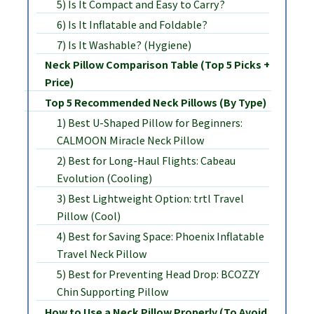
5) Is It Compact and Easy to Carry?
6) Is It Inflatable and Foldable?
7) Is It Washable? (Hygiene)
Neck Pillow Comparison Table (Top 5 Picks +
Price)
Top 5 Recommended Neck Pillows (By Type)
1) Best U-Shaped Pillow for Beginners:
CALMOON Miracle Neck Pillow
2) Best for Long-Haul Flights: Cabeau
Evolution (Cooling)
3) Best Lightweight Option: trtl Travel
Pillow (Cool)
4) Best for Saving Space: Phoenix Inflatable
Travel Neck Pillow
5) Best for Preventing Head Drop: BCOZZY
Chin Supporting Pillow
How to Use a Neck Pillow Properly (To Avoid