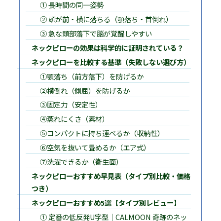
① 長時間の同一姿勢
② 頭が前・横に落ちる（顎落ち・首倒れ）
③ 急な頭部落下で脳が覚醒しやすい
ネックピローの効果は科学的に証明されている？
ネックピローを比較する基準（失敗しない選び方）
①顎落ち（前方落下）を防げるか
②横倒れ（側屈）を防げるか
③固定力（安定性）
④蒸れにくさ（素材）
⑤コンパクトに持ち運べるか（収納性）
⑥空気を抜いて畳めるか（エア式）
⑦洗濯できるか（衛生面）
ネックピローおすすめ早見表（タイプ別比較・価格
つき）
ネックピローおすすめ5選【タイプ別レビュー】
① 定番の低反発U字型｜CALMOON 奇跡のネッ