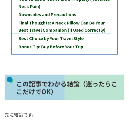
Neck Pain)
Downsides and Precautions
Final Thoughts: A Neck Pillow Can Be Your
Best Travel Companion (If Used Correctly)
Best Choice by Your Travel Style
Bonus Tip: Buy Before Your Trip
この記事でわかる結論（迷ったらこ
こだけでOK）
先に結論です。